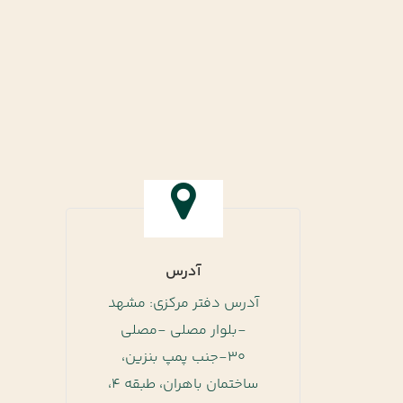
آدرس
آدرس دفتر مرکزی: مشهد
-بلوار مصلی -مصلی
30-جنب پمپ بنزین،
ساختمان باهران، طبقه 4،