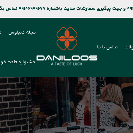
مجله دنیلوس
د
لات
تماس با ما
جشنواره طعم خو