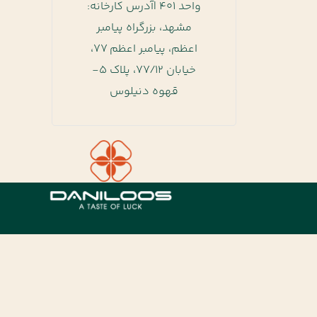
واحد 401 |آدرس کارخانه:
مشهد، بزرگراه پیامبر
اعظم، پیامبر اعظم 77،
خیابان 77/12، پلاک 5-
قهوه دنیلوس
به دنیای قهوه دنیلوس خوش آمدید.