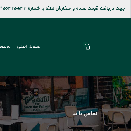
جهت دریافت قیمت عمده و سفارش لطفا با شماره 09356425544 و جهت پیگیری سفارشات سایت باشماره 09106909677 تماس بگیرید.
0
صفحه اصلی
محصو
تماس با ما