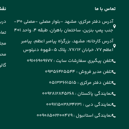
تماس با ما
نقش
آدرس دفتر مرکزی: مشهد -بلوار مصلی -مصلی 30-
دربا
جنب پمپ بنزین، ساختمان باهران، طبقه 4، واحد 401
تماس
آدرس کارخانه: مشهد، بزرگراه پیامبر اعظم، پیامبر
مجل
اعظم 77، خیابان 77/12، پلاک 5-قهوه دنیلوس
محص
تلفن پیگیری سفارشات سایت :
09106909677
گالر
تلفن مدیر فروش :
09356425544
تلفن دفتر مرکزی :
05133661515
نمایندگی پاکستان :
0092812845268
نمایندگی دبی :
00971503834231
نمایندگی استانبول :
00908502200479