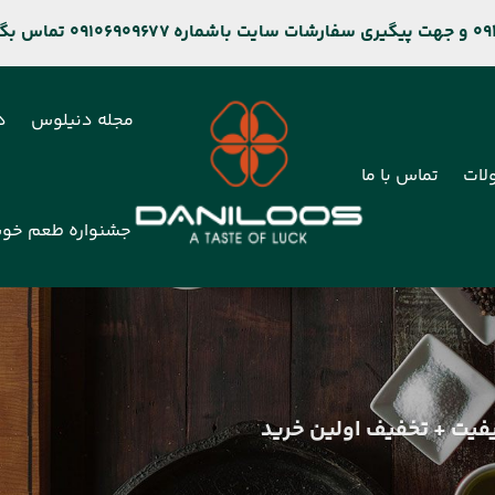
مجله دنیلوس
د
لات
تماس با ما
جشنواره طعم خو
یفیت + تخفیف اولین خرید