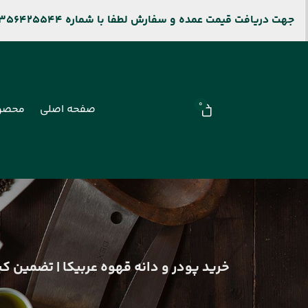
جهت دریافت قیمت عمده و سفارش لطفا با شماره 09356425544 و جهت پیگیری سفارشات سایت باشماره 09106909677 تماس بگیرید.
0
صفحه اصلی
محصو
خرید پودر و دانه قهوه عربیکا | تضمین ک