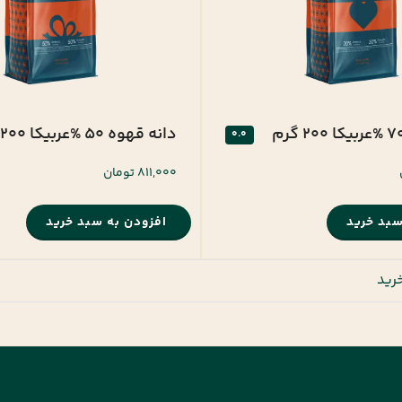
دانه قهوه 50 %عربیکا 200 گرم
0.0
811,000 تومان
سبد خرید
افزودن به سبد خرید
رید