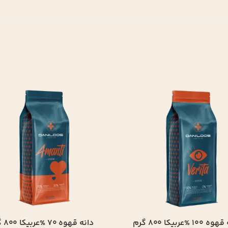
 70 %عربیکا 800 گرم
دانه قهوه 50 %عربیکا 800 گرم