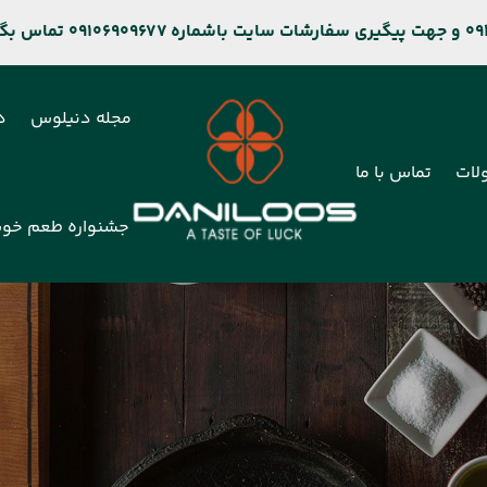
مجله دنیلوس
د
لات
تماس با ما
جشنواره طعم خو