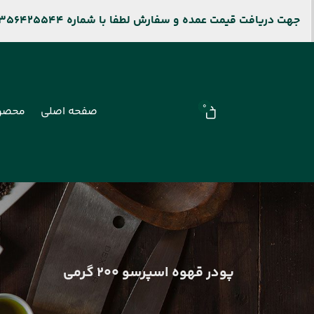
جهت دریافت قیمت عمده و سفارش لطفا با شماره 09356425544 و جهت پیگیری سفارشات سایت باشماره 09106909677 تماس بگیرید.
0
صفحه اصلی
محصو
پودر قهوه اسپرسو 200 گرمی