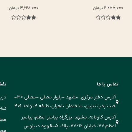
3,628,000 تومان
3,194,000 تومان
تماس با ما
نقش
آدرس دفتر مرکزی: مشهد -بلوار مصلی -مصلی 30-
دربا
جنب پمپ بنزین، ساختمان باهران، طبقه 4، واحد 401
تماس
آدرس کارخانه: مشهد، بزرگراه پیامبر اعظم، پیامبر
مجل
اعظم 77، خیابان 77/12، پلاک 5-قهوه دنیلوس
محص