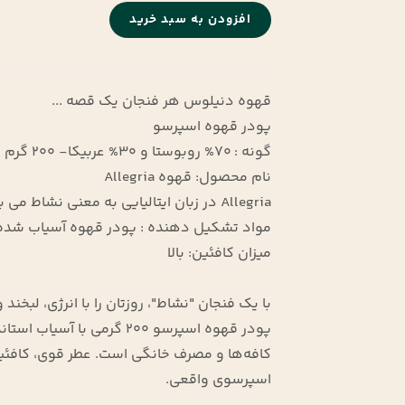
افزودن به سبد خرید
قهوه دنیلوس هر فنجان یک قصه ...
پودر قهوه اسپرسو
گونه : 70% روبوستا و 30% عربیکا- 200 گرم
نام محصول: قهوه Allegria
Allegria در زبان ایتالیایی به معنی نشاط می باشد.
مواد تشکیل دهنده : پودر قهوه آسیاب شده
میزان کافئین: بالا
با یک فنجان "نشاط"، روزتان را با انرژی، لبخن
پودر قهوه اسپرسو 200 گرمی 
کافه‌ها و مصرف خانگی است. عطر قوی، کافئین ب
اسپرسوی واقعی.