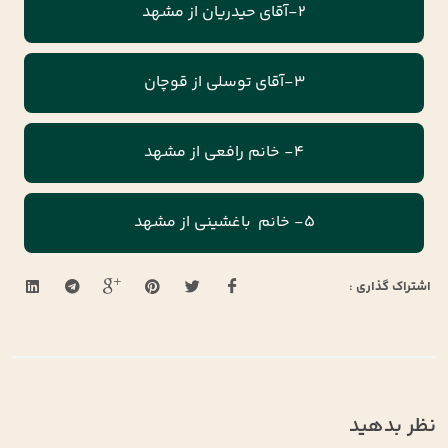
2-آقای حیدریان از مشهد
3-آقای توسلی از قوچان
4- خانم رافعی از مشهد
5- خانم باغشینی از مشهد
اشتراک گذاری :
نظر بدهید