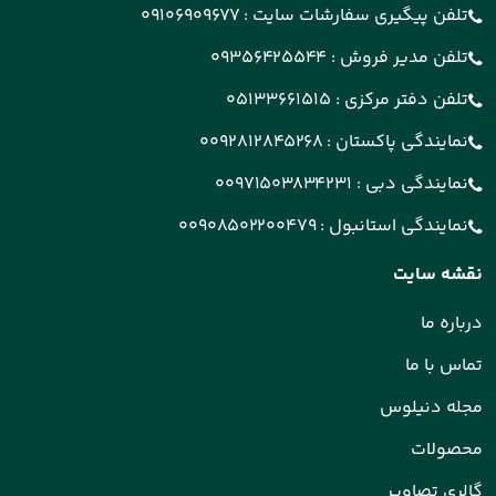
تلفن پیگیری سفارشات سایت :
09106909677
تلفن مدیر فروش :
09356425544
تلفن دفتر مرکزی :
05133661515
نمایندگی پاکستان :
0092812845268
نمایندگی دبی :
00971503834231
نمایندگی استانبول :
00908502200479
نقشه سایت
درباره ما
تماس با ما
مجله دنیلوس
محصولات
گالری تصاویر