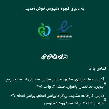
به دنیای قهوه دنیلوس خوش آمدید.
تماس با ما
آدرس دفتر مرکزی: مشهد -بلوار مصلی -مصلی 30-جنب پمپ
بنزین، ساختمان باهران، طبقه 4، واحد 401
آدرس کارخانه: مشهد، بزرگراه پیامبر اعظم، پیامبر اعظم 77،
خیابان 77/12، پلاک 5-قهوه دنیلوس