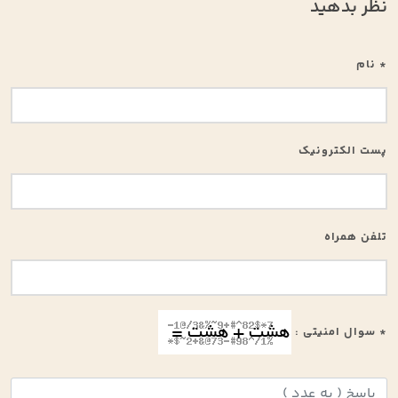
نظر بدهید
* نام
پست الکترونیک
تلفن همراه
* سوال امنیتی :