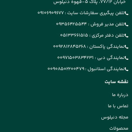
خیابان 77/12، پلاک 5-قهوه دنیلوس
تلفن پیگیری سفارشات سایت :
09106909677
تلفن مدیر فروش :
09356425544
تلفن دفتر مرکزی :
05133661515
نمایندگی پاکستان :
0092812845268
نمایندگی دبی :
00971503834231
نمایندگی استانبول :
00908502200479
نقشه سایت
درباره ما
تماس با ما
مجله دنیلوس
محصولات