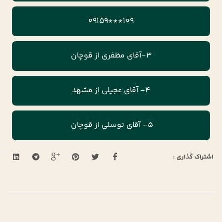
109***09159
3-آقای مظفری از قوچان
4- آقای عجیلی از مشهد
5- آقای توسلی از قوچان
اشتراک گذاری :