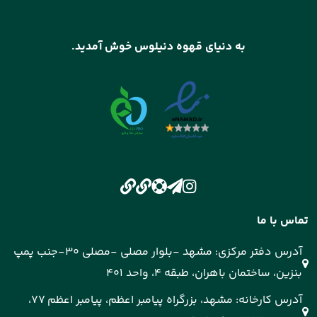
به دنیای قهوه دنیلوس خوش آمدید.
تماس با ما
آدرس دفتر مرکزی: مشهد -بلوار مصلی -مصلی 30-جنب پمپ
بنزین، ساختمان باهران، طبقه 4، واحد 401
آدرس کارخانه: مشهد، بزرگراه پیامبر اعظم، پیامبر اعظم 77،