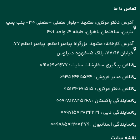
تماس با ما
آدرس دفتر مرکزی: مشهد -بلوار مصلی -مصلی 30-جنب پمپ
بنزین، ساختمان باهران، طبقه 4، واحد 401
آدرس کارخانه: مشهد، بزرگراه پیامبر اعظم، پیامبر اعظم 77،
خیابان 77/12، پلاک 5-قهوه دنیلوس
تلفن پیگیری سفارشات سایت :
09106909677
تلفن مدیر فروش :
09356425544
تلفن دفتر مرکزی :
05133661515
نمایندگی پاکستان :
0092812845268
نمایندگی دبی :
00971503834231
نمایندگی استانبول :
00908502200479
نقشه سایت