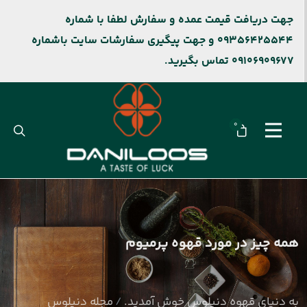
جهت دریافت قیمت عمده و سفارش لطفا با شماره
09356425544 و جهت پیگیری سفارشات سایت باشماره
09106909677 تماس بگیرید.
0
همه چیز در مورد قهوه پرمیوم
به دنیای قهوه دنیلوس خوش آمدید.
مجله دنیلوس