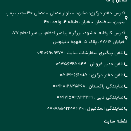
تماس با ما
آدرس دفتر مرکزی: مشهد -بلوار مصلی -مصلی 30-جنب پمپ
بنزین، ساختمان باهران، طبقه 4، واحد 401
آدرس کارخانه: مشهد، بزرگراه پیامبر اعظم، پیامبر اعظم 77،
خیابان 77/12، پلاک 5-قهوه دنیلوس
تلفن پیگیری سفارشات سایت :
09106909677
تلفن مدیر فروش :
09356425544
تلفن دفتر مرکزی :
05133661515
نمایندگی پاکستان :
0092812845268
نمایندگی دبی :
00971503834231
نمایندگی استانبول :
00908502200479
نقشه سایت