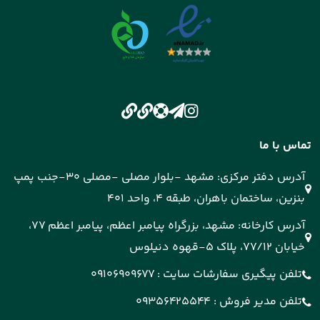
تماس با ما
آدرس دفتر مرکزی: مشهد -بلوار مصلی -مصلی 30-جنب پمپ
بنزین، ساختمان باهران، طبقه 4، واحد 401
آدرس کارخانه: مشهد، بزرگراه پیامبر اعظم، پیامبر اعظم 77،
خیابان 77/12، پلاک 5-قهوه دنیلوس
تلفن پیگیری سفارشات سایت :
09106909677
تلفن مدیر فروش :
09356425544