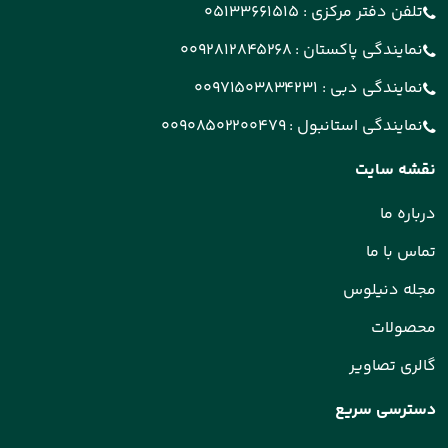
تلفن دفتر مرکزی :
05133661515
نمایندگی پاکستان :
0092812845268
نمایندگی دبی :
00971503834231
نمایندگی استانبول :
00908502200479
نقشه سایت
درباره ما
تماس با ما
مجله دنیلوس
محصولات
گالری تصاویر
دسترسی سریع