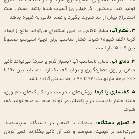
است نتواند به‌خوبی عصاره‌گیری شود و در نتیجه کف کمتری
تولید کند. برعکس، اگر خیلی ریز آسیاب شده باشد، ممکن است
استخراج بیش از حد صورت بگیرد و طعم تلخی به قهوه بدهد.
3. فشار آب:
فشار ناکافی در حین استخراج می‌تواند مانع از ایجاد
کرما (کف قهوه) شود. فشار مناسب برای تهیه اسپرسو معمولاً
بین ۹ تا ۱۵ بار است.
4.
دمای آب:
دمای نامناسب آب (بسیار گرم یا سرد) می‌تواند تأثیر
منفی بر روی عصاره‌گیری و تولید کف بگذارد. دما باید بین ۱۹۰ تا
۲۰۰ درجه فارنهایت (۹۲ تا ۹۴ درجه سانتی‌گراد) باشد.
5. کف‌سازی یا کرما:
روش‌های نادرست در تکنیک‌های دم‌آوری،
مانند فشار نادرست در پرتافیلتر، می‌تواند منجر به عدم تولید کف
شود.
6.
تمیزی دستگاه:
رسوبات یا کثیفی در دستگاه اسپرسوساز
می‌توانند بر کیفیت اسپرسو و کف آن تأثیر بگذارند. تمیز کردن