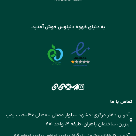
به دنیای قهوه دنیلوس خوش آمدید.
تماس با ما
آدرس دفتر مرکزی: مشهد -بلوار مصلی -مصلی 30-جنب پمپ
بنزین، ساختمان باهران، طبقه 4، واحد 401
آدرس کارخانه: مشهد، بزرگراه پیامبر اعظم، پیامبر اعظم 77،