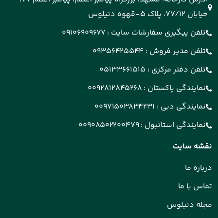
خیابان 77/12، پلاک 5-قهوه دنیلوس
تلفن پیگیری سفارشات سایت :
09106909677
تلفن مدیر فروش :
09356425544
تلفن دفتر مرکزی :
05133661515
نمایندگی پاکستان :
0092812845268
نمایندگی دبی :
00971503834231
نمایندگی استانبول :
00908502200479
نقشه سایت
درباره ما
تماس با ما
مجله دنیلوس