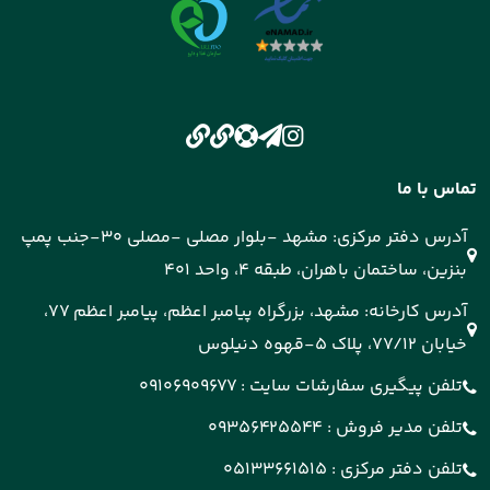
تماس با ما
آدرس دفتر مرکزی: مشهد -بلوار مصلی -مصلی 30-جنب پمپ
بنزین، ساختمان باهران، طبقه 4، واحد 401
آدرس کارخانه: مشهد، بزرگراه پیامبر اعظم، پیامبر اعظم 77،
خیابان 77/12، پلاک 5-قهوه دنیلوس
تلفن پیگیری سفارشات سایت :
09106909677
تلفن مدیر فروش :
09356425544
تلفن دفتر مرکزی :
05133661515