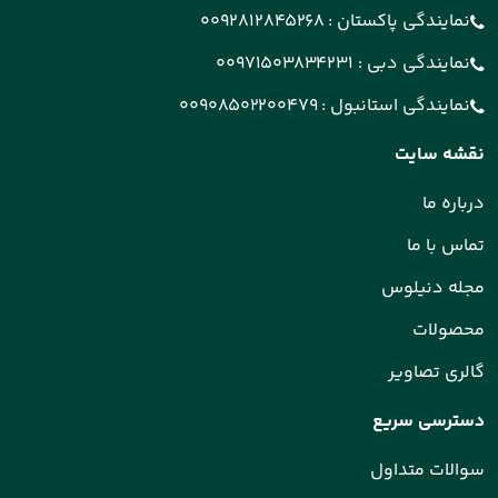
نمایندگی پاکستان :
0092812845268
نمایندگی دبی :
00971503834231
نمایندگی استانبول :
00908502200479
نقشه سایت
درباره ما
تماس با ما
مجله دنیلوس
محصولات
گالری تصاویر
دسترسی سریع
سوالات متداول