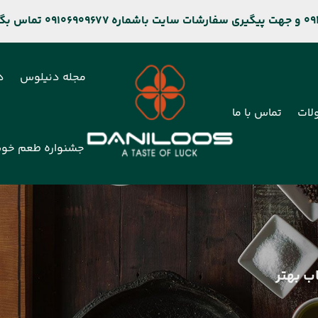
مجله دنیلوس
د
لات
تماس با ما
جشنواره طعم خو
ب بهتر