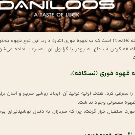
نسکافه در واقع نام تجاری محصولی از شرکت نستله (Nestlé) است که به قهوه فوری اشاره دارد. این نوع قهوه 
اضافه کردن آب داغ به پودر یا گرانول آن، به‌سرعت آماده می‌شود
ه قهوه فوری (نسکافه):
رای اولین بار در سال 1938 نسکافه را معرفی کرد. هدف اولیه تولید آن، ایجاد روشی سریع و آسان 
 قهوه معمولی وجود نداشت.
 استقبال قرار گرفت، چرا که سربازان به دنبال نوشیدنی‌ای بود