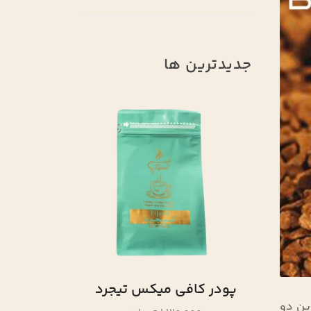
جدیدترین ها
پودر شکل
تیجرد
پودر کرک تیجرد
,104,000
ین دو