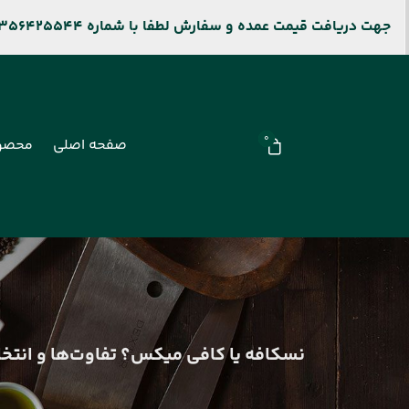
جهت دریافت قیمت عمده و سفارش لطفا با شماره 09356425544 و جهت پیگیری سفارشات سایت باشماره 09106909677 تماس بگیرید.
0
صفحه اصلی
محصو
نسکافه یا کافی میکس؟ تفاوت‌ها و انتخا