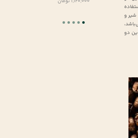
1,088,000 تومان
تفاده
شیر و
باشد،
این دو