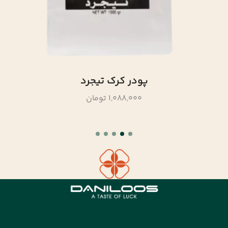
پودر کرک تیجرد
1,088,000 تومان