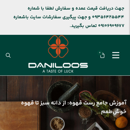
جهت دریافت قیمت عمده و سفارش لطفا با شماره
09356425544 و جهت پیگیری سفارشات سایت باشماره
09106909677 تماس بگیرید.
0
آموزش جامع رست قهوه: از دانه سبز تا قهوه
خوش‌طعم