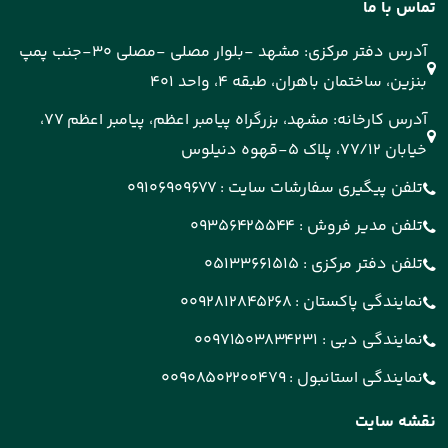
تماس با ما
آدرس دفتر مرکزی: مشهد -بلوار مصلی -مصلی 30-جنب پمپ
بنزین، ساختمان باهران، طبقه 4، واحد 401
آدرس کارخانه: مشهد، بزرگراه پیامبر اعظم، پیامبر اعظم 77،
خیابان 77/12، پلاک 5-قهوه دنیلوس
تلفن پیگیری سفارشات سایت :
09106909677
تلفن مدیر فروش :
09356425544
تلفن دفتر مرکزی :
05133661515
نمایندگی پاکستان :
0092812845268
نمایندگی دبی :
00971503834231
نمایندگی استانبول :
00908502200479
نقشه سایت