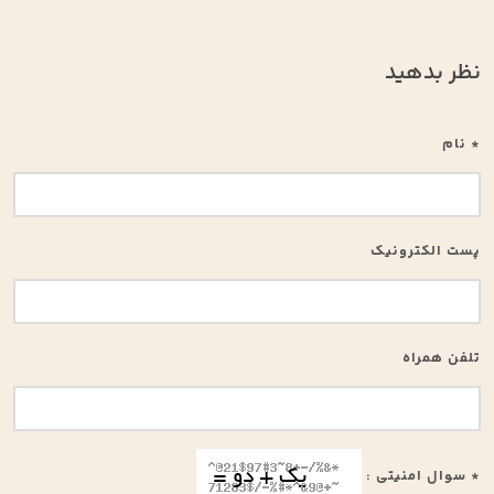
نظر بدهید
* نام
پست الکترونیک
تلفن همراه
* سوال امنیتی :