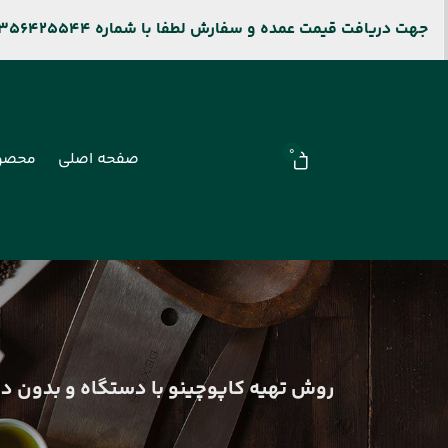
جهت دریافت قیمت عمده و سفارش لطفا با شماره 09356425544 و جهت پیگیری سفارشات سایت باشماره 09106909677 تماس بگیرید.
0
صفحه اصلی
محصو
روش تهیه کاپوچینو با دستگاه و بدون د