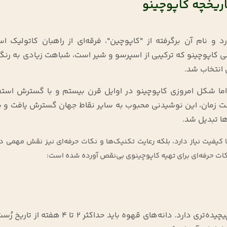
800 گرم
گرمی
اریخچه کاپوچینو
3,194,000 تومان
661,000 تومان
 و نام آن برگرفته از "کاپوچین"، فرقه‌ای از راهبان کاتولیک ا
 کاپوچینو که ترکیبی از اسپرسو و شیر است، شباهت زیادی به رنگ
 انتخاب شد.
اما شکل امروزی کاپوچینو در اوایل قرن بیستم و با گسترش استفا
شت زمان، این نوشیدنی محبوب به سایر نقاط جهان گسترش یافت و ب
ا تبدیل شد.
با کیفیت نیاز دارد، بلکه رعایت تکنیک‌ها و نکات حرفه‌ای نیز نقش مهمی د
نکات حرفه‌ای برای تهیه کاپوچینوی بی‌نقص آورده شده است:
قهوه‌ای که به‌تازگی رُست شده باشد، عطر و طعم پیچیده‌تری دارد. دانه‌های قهوه باید حداکثر