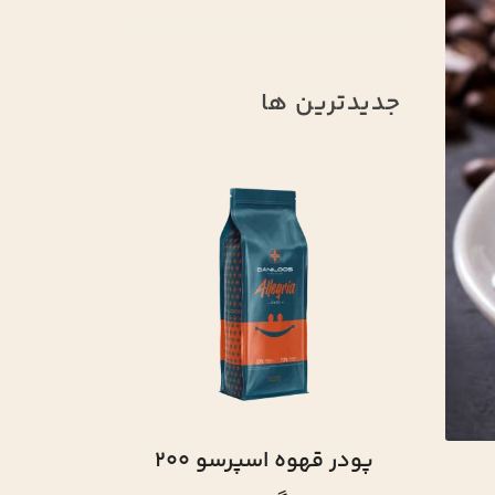
جدیدترین ها
پودر قهوه اسپرسو 200
پودر قهوه اسپرسو 800
800 