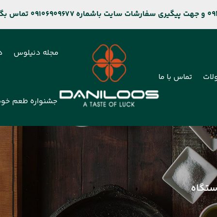
مجله دنیلوس
د
لات
تماس با ما
جشنواره طعم خو
ستگاه