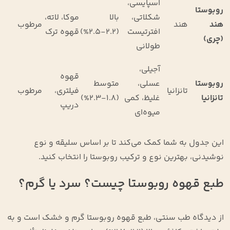
اسپایسی،
روبوستا
شکلاتی،
بالا
موکا، لاته،
هند
هند
مرطوب
افترتیست
(۲.۲-۲.۵%)
قهوه ترک
(چری)
طولانی
آجیلی،
قهوه
روبوستا
عسلی،
متوسط
تانزانیا
فیلتری،
مرطوب
تانزانیا
غلیظ، کمی
(۱.۸-۲.۳%)
دریپ
میوه‌ای
این جدول به شما کمک می‌کند تا بر اساس سلیقه و نوع
نوشیدنی، بهترین نوع و ترکیب روبوستا را انتخاب کنید.
طبع قهوه روبوستا چیست؟ سرد یا گرم؟
از دیدگاه طب سنتی، طبع قهوه روبوستا گرم و خشک است و به