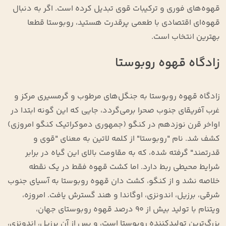
قهوه‌های فوری و ترکیبات قوی تبدیل کرده است. اگر به دنبال
قهوه‌ای اقتصادی با طعمی پرقدرت هستید، روبوستا قطعا
بهترین انتخاب است.
زادگاه قهوه روبوستا
زادگاه قهوه روبوستا به جنگل‌های مرطوب و گرمسیری مرکز و
غرب آفریقای جنوب صحرا برمی‌گردد، جایی که این گونه ابتدا در
اواخر قرن نوزدهم در کنگو (جمهوری دموکراتیک کنگو امروزی)
کشف شد. نام "روبوستا" از کلمه لاتین به معنای "قوی و
قدرتمند" گرفته شده، که به مقاومت بالای این گیاه در برابر
شرایط محیطی ربط دارد. اما کشت قهوه فقط در یک نقطه
خلاصه نشد و از کنگو، کشت دان قهوه روبوستا به آسیای جنوب
شرقی، برزیل، اندونزی، اوگاندا و هند گسترش یافت. امروزه،
ویتنام با تولید بیش از ۹۰ درصد قهوه روبوستای جهان،
بزرگ‌ترین تولیدکننده روبوستا است، و پس از آن برزیل، اندونزی،