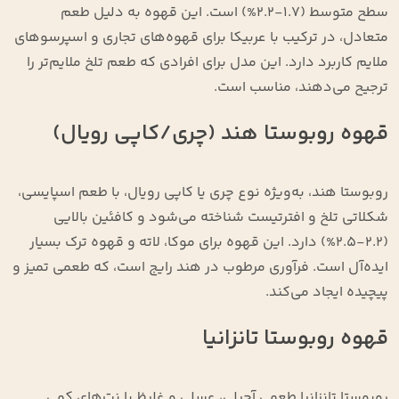
سطح متوسط (۱.۷-۲.۲%) است. این قهوه به دلیل طعم
متعادل، در ترکیب با عربیکا برای قهوه‌های تجاری و اسپرسوهای
ملایم کاربرد دارد. این مدل برای افرادی که طعم تلخ ملایم‌تر را
ترجیح می‌دهند، مناسب است.
قهوه روبوستا هند (چری/کاپی رویال)
روبوستا هند، به‌ویژه نوع چری یا کاپی رویال، با طعم اسپایسی،
شکلاتی تلخ و افترتیست شناخته می‌شود و کافئین بالایی
(۲.۲-۲.۵%) دارد. این قهوه برای موکا، لاته و قهوه ترک بسیار
ایده‌آل است. فرآوری مرطوب در هند رایج است، که طعمی تمیز و
پیچیده ایجاد می‌کند.
قهوه روبوستا تانزانیا
روبوستا تانزانیا طعمی آجیلی، عسلی و غلیظ با نت‌های کمی