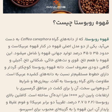
قهوه روبوستا چیست؟
قهوه روبوستا
، که از دانه‌های گیاه
Coffea canephora
به دست
می‌آید، یکی از دو مدل اصلی قهوه در کنار قهوه عربیکاست و
حدود ۳۵ تا ۴۵ درصد تولید جهانی قهوه را شامل میشود. این
قهوه با طعم تلخ، قوی و نت‌های خاکی، شکلاتی تلخ، آجیلی و
گاهی دودی معروف است. دانه قهوه روبوستا کوچکتر، گردتر و
دارای خطوط مستقیم‌تر نسبت به دانه‌های کشیده عربیکا است.
مقاومت بالای گیاه روبوستا به آفات، بیماری‌ها و شرایط
آب‌وهوایی سخت، آن را برای کشت در مناطق گرمسیری با
ارتفاعات پایین (زیر ۱۰۰۰ متر) ایده‌آل ساخته است. کافئین بالای
روبوستا (۲.۲ تا ۲.۷ درصد، تقریباً دو برابر عربیکا) و فوم غلیظ و
پایدار آن، این قهوه را به گزینه‌ای محبوب برای اسپرسو،