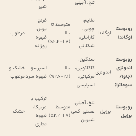
تلخ، آجیلی
شیر
ملایم،
فرنچ
متوسط تا
روبوستا
چوبی،
پرس،
اوگاندا
بالا
مرطوب
اوگاندا
کاراملی،
قهوه
(۱.۸-۲.۴%)
شکلاتی
روزانه
روبوستا
سنگین،
اندونزی
کاکائویی،
بالا
اسپرسو،
خشک و
اندونزی
(جاوا/
مرکباتی،
(۲.۱-۲.۶%)
قهوه سرد
مرطوب
سوماترا)
اسپایسی
ترکیب با
تلخ، آجیلی،
روبوستا
متوسط
عربیکا،
برزیل
عسلی، کمی
خشک
برزیل
(۱.۷-۲.۲%)
قهوه
شیرین
تجاری