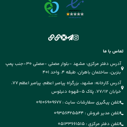
تماس با ما
آدرس دفتر مرکزی: مشهد -بلوار مصلی -مصلی 30-جنب پمپ
بنزین، ساختمان باهران، طبقه 4، واحد 401
آدرس کارخانه: مشهد، بزرگراه پیامبر اعظم، پیامبر اعظم 77،
خیابان 77/12، پلاک 5-قهوه دنیلوس
تلفن پیگیری سفارشات سایت :
09106909677
تلفن مدیر فروش :
09356425544
تلفن دفتر مرکزی :
05133661515