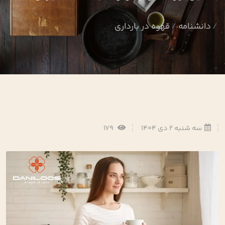
دانشنامه
قهوه در بارداری
سه شنبه 2 دی 1404
179