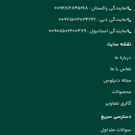
نمایندگی پاکستان :
0092812845268
نمایندگی دبی :
00971503834231
نمایندگی استانبول :
00908502200479
نقشه سایت
درباره ما
تماس با ما
مجله دنیلوس
محصولات
گالری تصاویر
دسترسی سریع
سوالات متداول