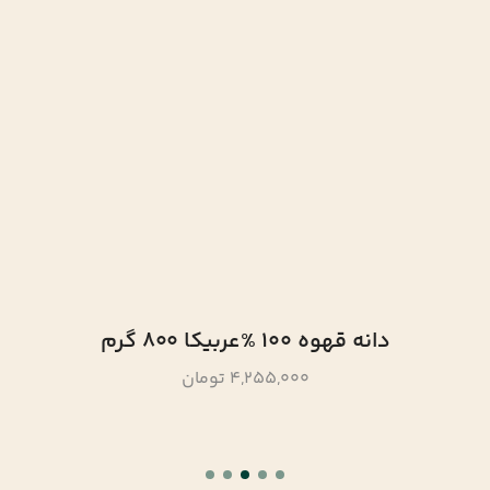
دانه قهوه 100 %عربیکا 800 گرم
4,255,000 تومان