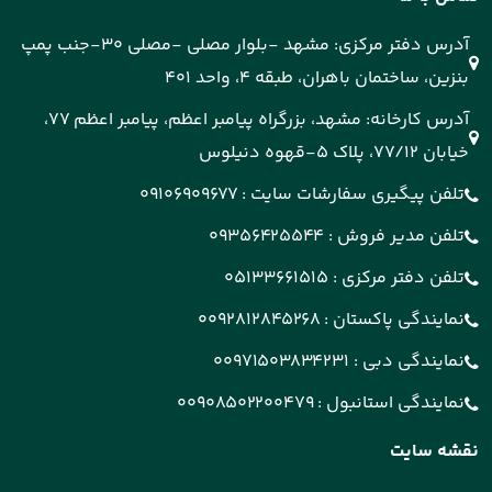
آدرس دفتر مرکزی: مشهد -بلوار مصلی -مصلی 30-جنب پمپ
بنزین، ساختمان باهران، طبقه 4، واحد 401
آدرس کارخانه: مشهد، بزرگراه پیامبر اعظم، پیامبر اعظم 77،
خیابان 77/12، پلاک 5-قهوه دنیلوس
تلفن پیگیری سفارشات سایت :
09106909677
تلفن مدیر فروش :
09356425544
تلفن دفتر مرکزی :
05133661515
نمایندگی پاکستان :
0092812845268
نمایندگی دبی :
00971503834231
نمایندگی استانبول :
00908502200479
نقشه سایت