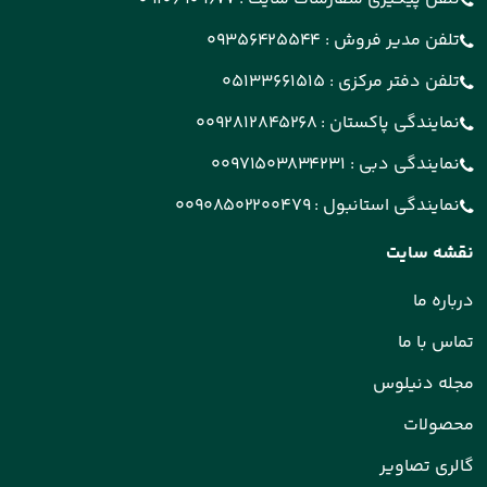
تلفن مدیر فروش :
09356425544
تلفن دفتر مرکزی :
05133661515
نمایندگی پاکستان :
0092812845268
نمایندگی دبی :
00971503834231
نمایندگی استانبول :
00908502200479
نقشه سایت
درباره ما
تماس با ما
مجله دنیلوس
محصولات
گالری تصاویر