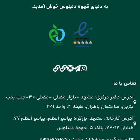
به دنیای قهوه دنیلوس خوش آمدید.
تماس با ما
آدرس دفتر مرکزی: مشهد -بلوار مصلی -مصلی 30-جنب پمپ
بنزین، ساختمان باهران، طبقه 4، واحد 401
آدرس کارخانه: مشهد، بزرگراه پیامبر اعظم، پیامبر اعظم 77،
خیابان 77/12، پلاک 5-قهوه دنیلوس
تلفن پیگیری سفارشات سایت :
09106909677