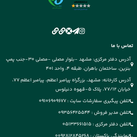
تماس با ما
آدرس دفتر مرکزی: مشهد -بلوار مصلی -مصلی 30-جنب پمپ
بنزین، ساختمان باهران، طبقه 4، واحد 401
آدرس کارخانه: مشهد، بزرگراه پیامبر اعظم، پیامبر اعظم 77،
خیابان 77/12، پلاک 5-قهوه دنیلوس
تلفن پیگیری سفارشات سایت :
09106909677
تلفن مدیر فروش :
09356425544
تلفن دفتر مرکزی :
05133661515
نمایندگی پاکستان :
0092812845268