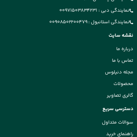
نمایندگی دبی :
00971503834231
نمایندگی استانبول :
00908502200479
نقشه سایت
درباره ما
تماس با ما
مجله دنیلوس
محصولات
گالری تصاویر
دسترسی سریع
سوالات متداول
راهنمای خرید