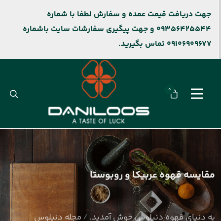
جهت دریافت قیمت عمده و سفارش لطفا با شماره
09356425544 و جهت پیگیری سفارشات سایت باشماره
09106909677 تماس بگیرید.
0
مقایسه قهوه عربیکا و روبوستا
به دنیای قهوه دنیلوس خوش آمدید.
مجله دنیلوس