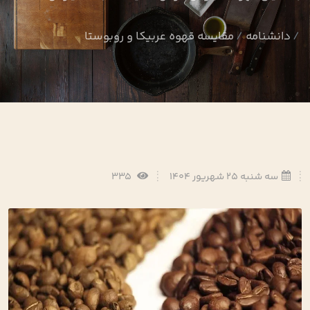
دانشنامه
مقایسه قهوه عربیکا و روبوستا
سه شنبه 25 شهریور 1404
335