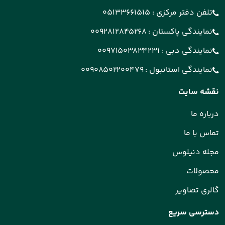
تلفن دفتر مرکزی :
05133661515
نمایندگی پاکستان :
0092812845268
نمایندگی دبی :
00971503834231
نمایندگی استانبول :
00908502200479
نقشه سایت
درباره ما
تماس با ما
مجله دنیلوس
محصولات
گالری تصاویر
دسترسی سریع