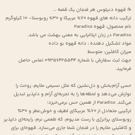
☕ قهوه دنیلوس هر فنجان یک قصه ...
ترکیب دانه های قهوه 70% عربیکا و 30% روبوستا- 10 کیلوگرم
نام محصول: قهوه Paradiso
Paradiso در زبان ایتالیایی به معنی بهشت می باشد.
مواد تشکیل دهنده : دانه قهوه بو داده
میزان کافئین: متوسط
جهت ثبت سفارش با شماره 09356425544 تماس حاصل
فرمایید.
حسی آرام‌بخش و دل‌نشین که مثل نسیمی ملایم، روحت را
نوازش می‌دهد و لحظه‌ها را به تجربه‌ای آرام و دلپذیر تبدیل
می‌کند. Paradiso از همین حس برمی‌خیزد؛
ترکیبی متعادل از ۷۰٪ عربیکای لطیف و خوش‌عطر و ۳۰٪
روبوستای پرانرژی با رست مدیوم، که طعمی نرم، رایحه‌ای دلپذیر
و کافئینی ملایم را در فنجان شما جاری می‌سازد. قهوه‌ای برای