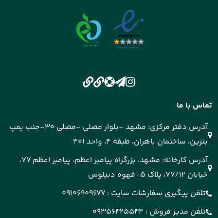
تماس با ما
آدرس دفتر مرکزی: مشهد -بلوار مصلی -مصلی 30-جنب پمپ
بنزین، ساختمان باهران، طبقه 4، واحد 401
آدرس کارخانه: مشهد، بزرگراه پیامبر اعظم، پیامبر اعظم 77،
خیابان 77/12، پلاک 5-قهوه دنیلوس
تلفن پیگیری سفارشات سایت :
09106909677
تلفن مدیر فروش :
09356425544