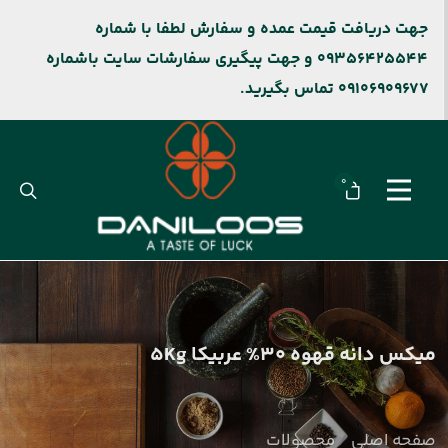
جهت دریافت قیمت عمده و سفارش لطفا با شماره
09356425544 و جهت پیگیری سفارشات سایت باشماره
09106909677 تماس بگیرید.
0
میکس دانه قهوه 30% عربیکا 5Kg
صفحه اصلی
محصولات