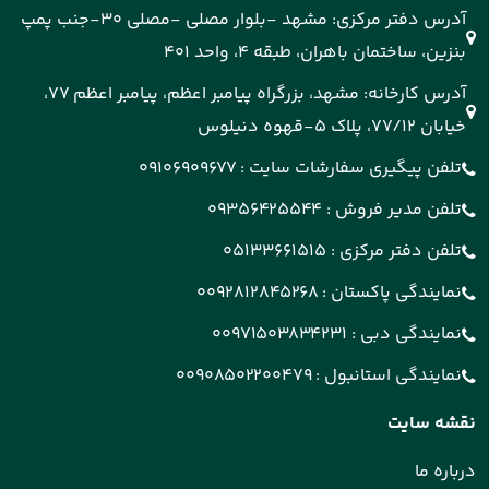
آدرس دفتر مرکزی: مشهد -بلوار مصلی -مصلی 30-جنب پمپ
بنزین، ساختمان باهران، طبقه 4، واحد 401
آدرس کارخانه: مشهد، بزرگراه پیامبر اعظم، پیامبر اعظم 77،
خیابان 77/12، پلاک 5-قهوه دنیلوس
تلفن پیگیری سفارشات سایت :
09106909677
تلفن مدیر فروش :
09356425544
تلفن دفتر مرکزی :
05133661515
نمایندگی پاکستان :
0092812845268
نمایندگی دبی :
00971503834231
نمایندگی استانبول :
00908502200479
نقشه سایت
درباره ما