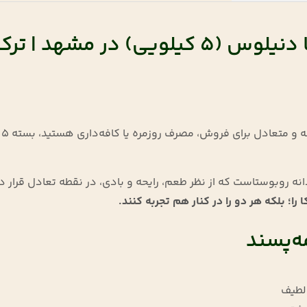
رید قهوه ۵۰ درصد عربیکا دنیلوس (۵ کیلوی
را؛ بلکه هر دو را در کنار هم تجربه کنند.
مه‌پسند
 لطیف