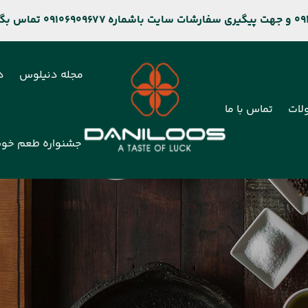
مجله دنیلوس
د
لات
تماس با ما
جشنواره طعم خو