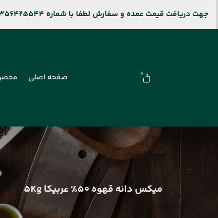
جهت دریافت قیمت عمده و سفارش لطفا با شماره 09356425544 و جهت پیگیری سفارشات سایت باشماره 09106909677 تماس بگیرید.
0
صفحه اصلی
محصو
میکس دانه قهوه 50% عربیکا 5Kg