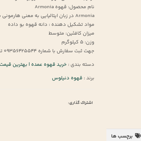
نام محصول: قهوه Armonia
Armonia در زبان ایتالیایی به معنی هارمونی می باشد.
مواد تشکیل دهنده : دانه قهوه بو داده
میزان کافئین: متوسط
وزن: 5 کیلوگرم
جهت ثبت سفارش با شماره 09356425544 تماس حاصل فرمایید.
دسته بندی :
خرید قهوه عمده | بهترین قیمت ق
برند :
قهوه دنیلوس
اشتراک گذاری:
برچسب ها