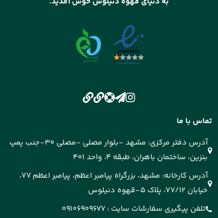
به دنیای قهوه دنیلوس خوش آمدید.
تماس با ما
آدرس دفتر مرکزی: مشهد -بلوار مصلی -مصلی 30-جنب پمپ
بنزین، ساختمان باهران، طبقه 4، واحد 401
آدرس کارخانه: مشهد، بزرگراه پیامبر اعظم، پیامبر اعظم 77،
خیابان 77/12، پلاک 5-قهوه دنیلوس
تلفن پیگیری سفارشات سایت :
09106909677