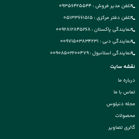
تلفن مدیر فروش :
09356425544
تلفن دفتر مرکزی :
05133661515
نمایندگی پاکستان :
0092812845268
نمایندگی دبی :
00971503834231
نمایندگی استانبول :
00908502200479
نقشه سایت
درباره ما
تماس با ما
مجله دنیلوس
محصولات
گالری تصاویر