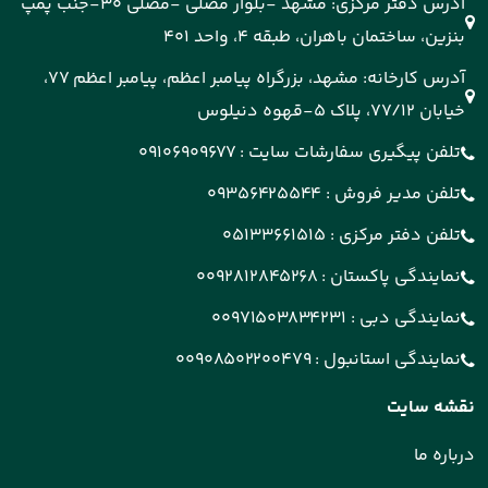
آدرس دفتر مرکزی: مشهد -بلوار مصلی -مصلی 30-جنب پمپ
بنزین، ساختمان باهران، طبقه 4، واحد 401
آدرس کارخانه: مشهد، بزرگراه پیامبر اعظم، پیامبر اعظم 77،
خیابان 77/12، پلاک 5-قهوه دنیلوس
تلفن پیگیری سفارشات سایت :
09106909677
تلفن مدیر فروش :
09356425544
تلفن دفتر مرکزی :
05133661515
نمایندگی پاکستان :
0092812845268
نمایندگی دبی :
00971503834231
نمایندگی استانبول :
00908502200479
نقشه سایت
درباره ما