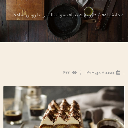
دانشنامه
طرز تهیه تیرامیسو ایتالیایی با روش ساده
جمعه 7 دی 1403
422