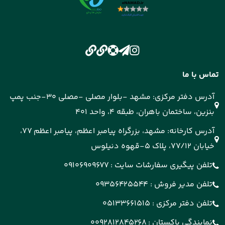
تماس با ما
آدرس دفتر مرکزی: مشهد -بلوار مصلی -مصلی 30-جنب پمپ
بنزین، ساختمان باهران، طبقه 4، واحد 401
آدرس کارخانه: مشهد، بزرگراه پیامبر اعظم، پیامبر اعظم 77،
خیابان 77/12، پلاک 5-قهوه دنیلوس
تلفن پیگیری سفارشات سایت :
09106909677
تلفن مدیر فروش :
09356425544
تلفن دفتر مرکزی :
05133661515
نمایندگی پاکستان :
0092812845268