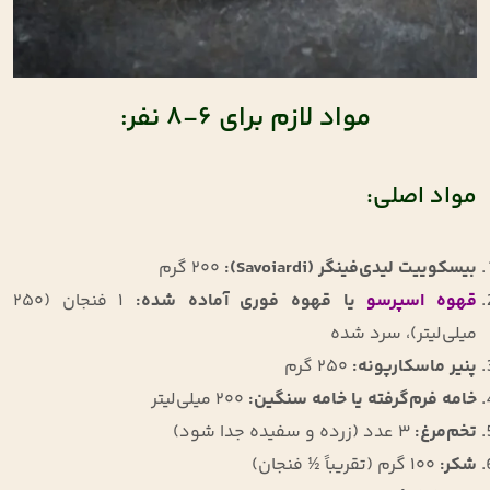
مواد لازم برای 6-8 نفر:
مواد اصلی:
بیسکوییت لیدی‌فینگر
(Savoiardi):
200
گرم
قهوه اسپرسو
یا قهوه فوری آماده شده
:
1
فنجان (250
میلی‌لیتر)، سرد شده
پنیر ماسکارپونه
:
250
گرم
خامه فرم‌گرفته یا خامه سنگین
:
200
میلی‌لیتر
تخم‌مرغ
:
3
عدد (زرده و سفیده جدا شود)
شکر
:
100
گرم (تقریباً ½ فنجان)