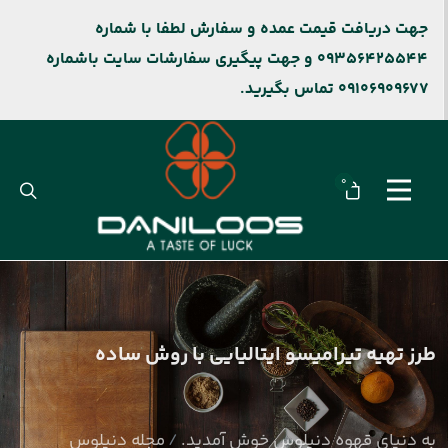
جهت دریافت قیمت عمده و سفارش لطفا با شماره
09356425544 و جهت پیگیری سفارشات سایت باشماره
09106909677 تماس بگیرید.
0
طرز تهیه تیرامیسو ایتالیایی با روش ساده
به دنیای قهوه دنیلوس خوش آمدید.
مجله دنیلوس