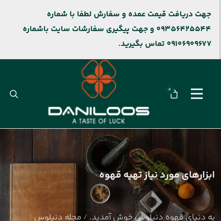
جهت دریافت قیمت عمده و سفارش لطفا با شماره
09356425544 و جهت پیگیری سفارشات سایت باشماره
09106909677 تماس بگیرید.
0
ابزارهای مورد نیاز تهیه قهوه
به دنیای قهوه دنیلوس خوش آمدید.
مجله دنیلوس