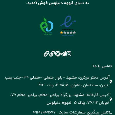
به دنیای قهوه دنیلوس خوش آمدید.
تماس با ما
آدرس دفتر مرکزی: مشهد -بلوار مصلی -مصلی 30-جنب پمپ
بنزین، ساختمان باهران، طبقه 4، واحد 401
آدرس کارخانه: مشهد، بزرگراه پیامبر اعظم، پیامبر اعظم 77،
خیابان 77/12، پلاک 5-قهوه دنیلوس
تلفن پیگیری سفارشات سایت :
09106909677