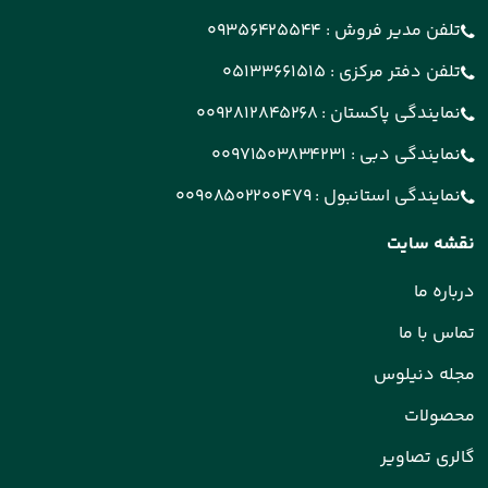
تلفن مدیر فروش :
09356425544
تلفن دفتر مرکزی :
05133661515
نمایندگی پاکستان :
0092812845268
نمایندگی دبی :
00971503834231
نمایندگی استانبول :
00908502200479
نقشه سایت
درباره ما
تماس با ما
مجله دنیلوس
محصولات
گالری تصاویر