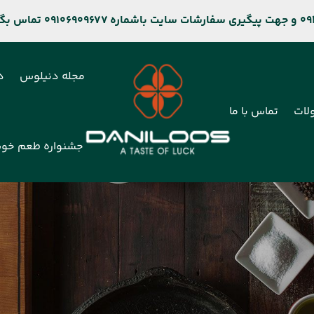
مجله دنیلوس
د
لات
تماس با ما
جشنواره طعم خو