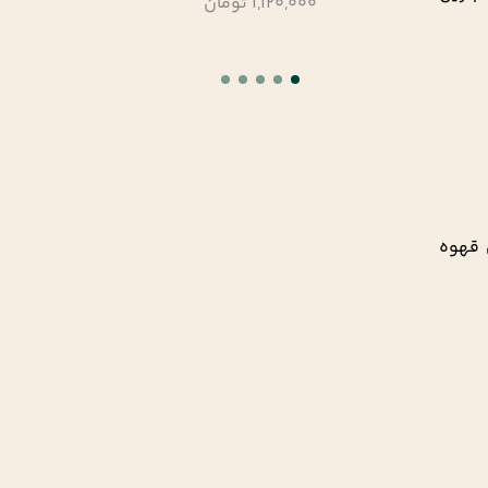
1,088,000 تومان
ی قهوه