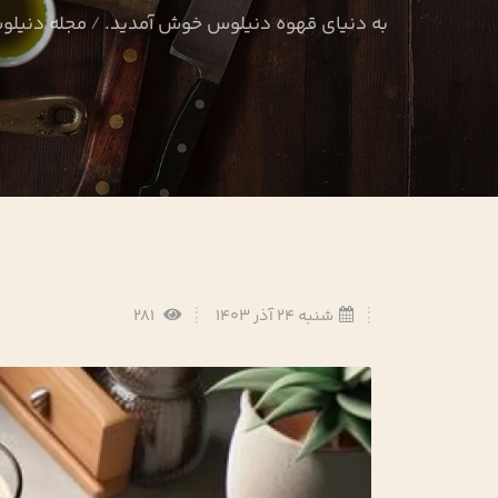
به دنیای قهوه دنیلوس خوش آمدید.
مجله دنیل
شنبه 24 آذر 1403
281