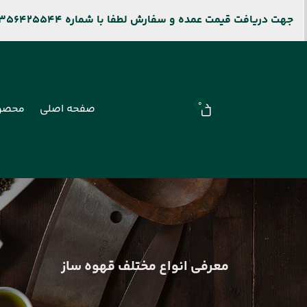
جهت دریافت قیمت عمده و سفارش لطفا با شماره 09356425544 و جهت پیگیری سفارشات سایت باشماره 09106909677 تماس بگیرید.
0
صفحه اصلی
محصو
معرفی انواع مختلف قهوه ساز